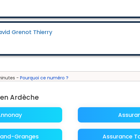
avid Grenot Thierry
minutes -
Pourquoi ce numéro ?
 en Ardèche
Annonay
Assura
erand-Granges
Assurance T