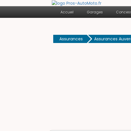
Accueil
Garages
Concess
Assurances
Assurances Auve