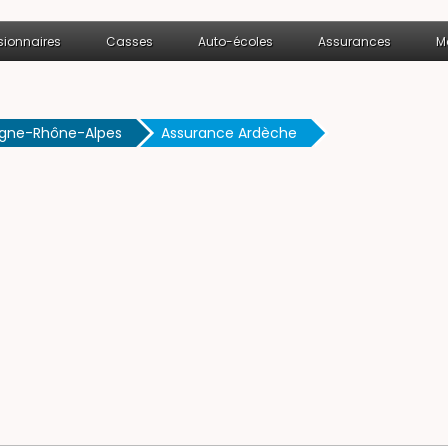
ionnaires
Casses
Auto-écoles
Assurances
M
rgne-Rhône-Alpes
Assurance Ardèche