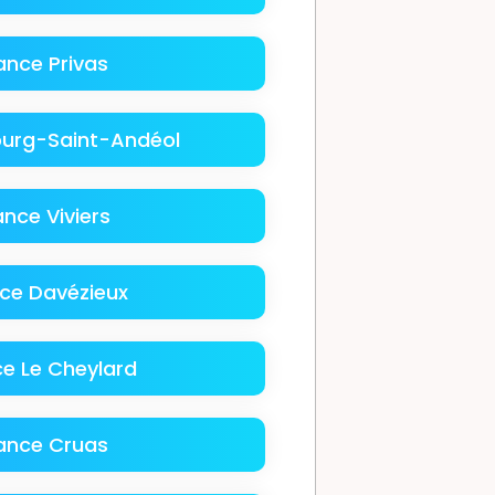
ance Privas
ourg-Saint-Andéol
nce Viviers
ce Davézieux
e Le Cheylard
ance Cruas