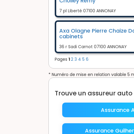
Cholley Rémy
7 pl Liberté 07100 ANNONAY
Axa Olagne Pierre Chaize D
cabinets
36 r Sadi Carnot 07100 ANNONAY
Pages
1
2
3
4
5
6
* Numéro de mise en relation valable 5 
Trouve un assureur auto
Assurance 
Assurance Guilh