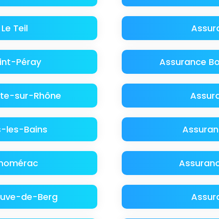
Le Teil
Assur
int-Péray
Assurance B
lte-sur-Rhône
Assura
-les-Bains
Assuran
Chomérac
Assuranc
euve-de-Berg
Assur