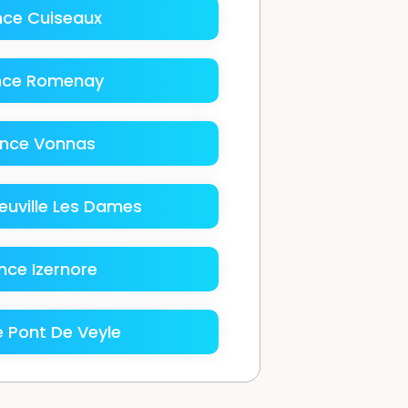
nce Cuiseaux
nce Romenay
nce Vonnas
euville Les Dames
nce Izernore
 Pont De Veyle