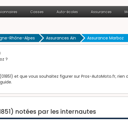
ionnaires
Casses
Auto-écoles
Assurances
M
rgne-Rhône-Alpes
Assurances Ain
Assurance Marboz
)
oz ?
1851) et que vous souhaitez figurer sur Pros-AutoMoto.fr, rien d
 guide.
851) notées par les internautes