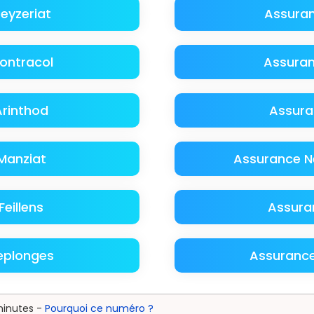
eyzeriat
Assura
ontracol
Assura
rinthod
Assura
Manziat
Assurance N
eillens
Assura
eplonges
Assurance
minutes -
Pourquoi ce numéro ?