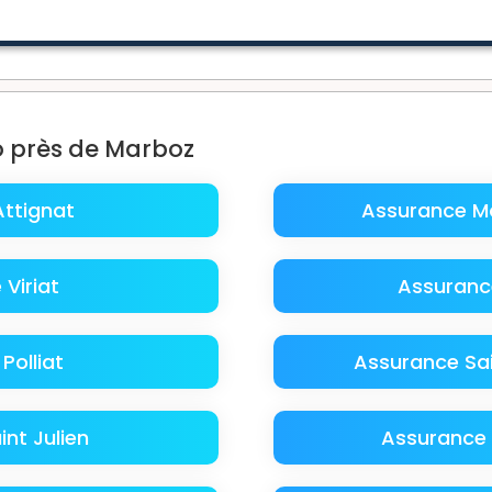
o près de Marboz
ttignat
Assurance Mo
Viriat
Assuranc
Polliat
Assurance Sai
nt Julien
Assurance 