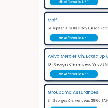
☎ Afficher le N° *
Maif
Le Jupiter B 78 Bis r Gay Lussac Pa
☎ Afficher le N° *
Aviva Mercier Ch. Ecard Jp 
10 r Georges Clémenceau 39160 SA
☎ Afficher le N° *
Groupama Assurances
3 r Georges Clemenceau 39160 SA