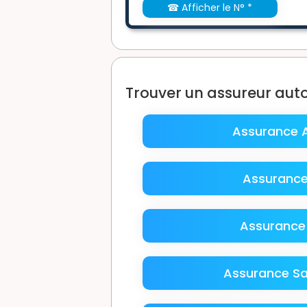
☎ Afficher le N° *
Trouver un assureur aut
Assurance A
Assurance 
Assurance 
Assurance Sai