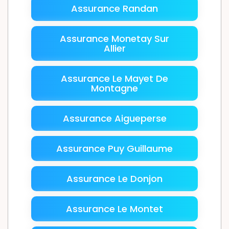
Assurance Randan
Assurance Monetay Sur
Allier
Assurance Le Mayet De
Montagne
Assurance Aigueperse
Assurance Puy Guillaume
Assurance Le Donjon
Assurance Le Montet