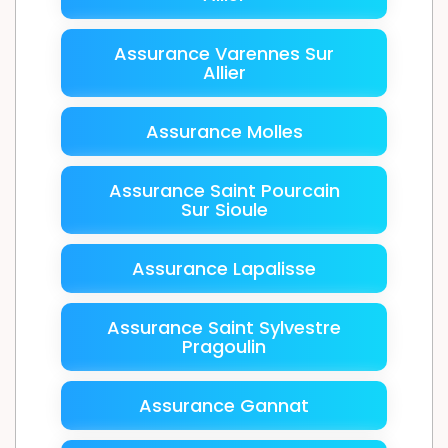
Assurance Varennes Sur
Allier
Assurance Molles
Assurance Saint Pourcain
Sur Sioule
Assurance Lapalisse
Assurance Saint Sylvestre
Pragoulin
Assurance Gannat