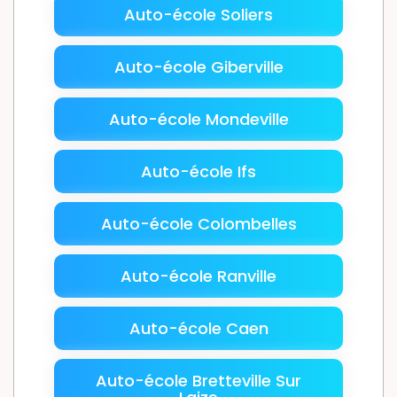
Auto-école Soliers
Auto-école Giberville
Auto-école Mondeville
Auto-école Ifs
Auto-école Colombelles
Auto-école Ranville
Auto-école Caen
Auto-école Bretteville Sur