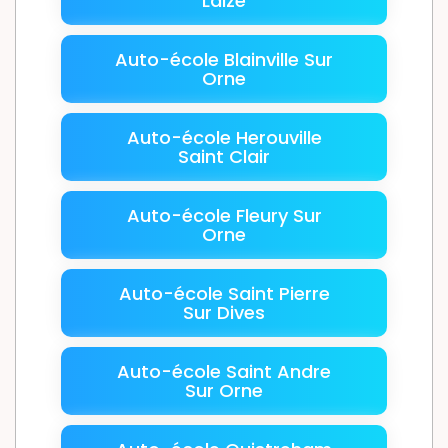
Laize
Auto-école Blainville Sur
Orne
Auto-école Herouville
Saint Clair
Auto-école Fleury Sur
Orne
Auto-école Saint Pierre
Sur Dives
Auto-école Saint Andre
Sur Orne