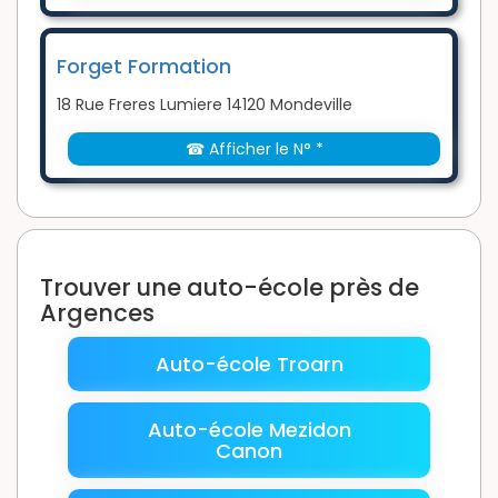
Forget Formation
18 Rue Freres Lumiere 14120 Mondeville
☎ Afficher le N° *
Trouver une auto-école près de
Argences
Auto-école Troarn
Auto-école Mezidon
Canon