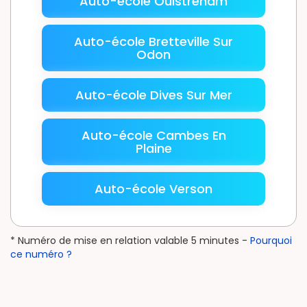
Auto-école Ouistreham
Auto-école Bretteville Sur
Odon
Auto-école Dives Sur Mer
Auto-école Cambes En
Plaine
Auto-école Verson
* Numéro de mise en relation valable 5 minutes -
Pourquoi
ce numéro ?