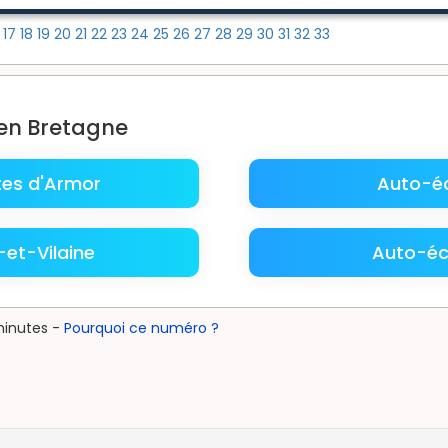
6
17
18
19
20
21
22
23
24
25
26
27
28
29
30
31
32
33
 en Bretagne
es d'Armor
Auto-éc
-et-Vilaine
Auto-éc
minutes -
Pourquoi ce numéro ?