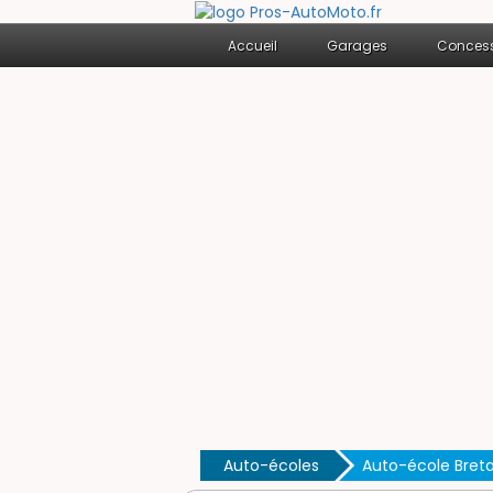
Accueil
Garages
Concess
Auto-écoles
Auto-école Bret