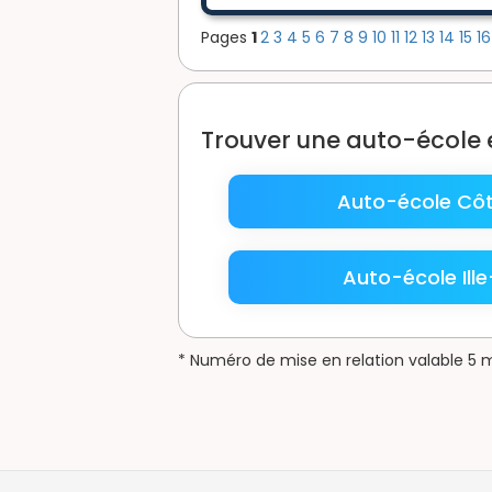
Pages
1
2
3
4
5
6
7
8
9
10
11
12
13
14
15
1
Trouver une auto-école
Auto-école Côt
Auto-école Ille
* Numéro de mise en relation valable 5 