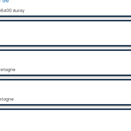
e 56
d 56400 Auray
Bretagne
retagne