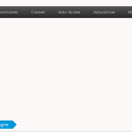
ionnaires
Casses
Auto-écoles
Assurances
M
agne