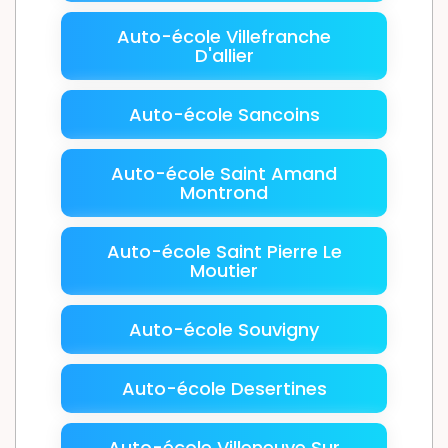
Auto-école Villefranche
D'allier
Auto-école Sancoins
Auto-école Saint Amand
Montrond
Auto-école Saint Pierre Le
Moutier
Auto-école Souvigny
Auto-école Desertines
Auto-école Villeneuve Sur