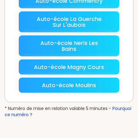
Auto-école Commentry
Auto-école La Guerche
Sur L'aubois
Auto-école Neris Les
Bains
Auto-école Magny Cours
Auto-école Moulins
* Numéro de mise en relation valable 5 minutes -
Pourquoi
ce numéro ?