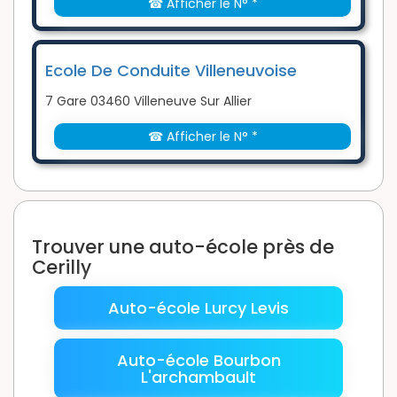
☎ Afficher le N° *
Ecole De Conduite Villeneuvoise
7 Gare 03460 Villeneuve Sur Allier
☎ Afficher le N° *
Trouver une auto-école près de
Cerilly
Auto-école Lurcy Levis
Auto-école Bourbon
L'archambault