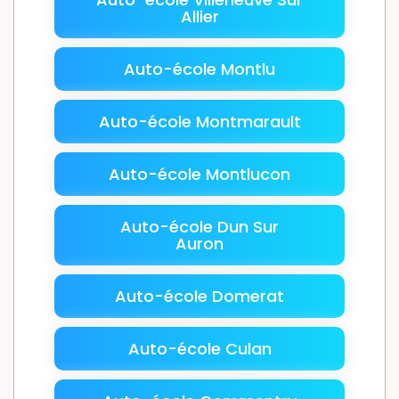
Allier
Auto-école Montlu
Auto-école Montmarault
Auto-école Montlucon
Auto-école Dun Sur
Auron
Auto-école Domerat
Auto-école Culan