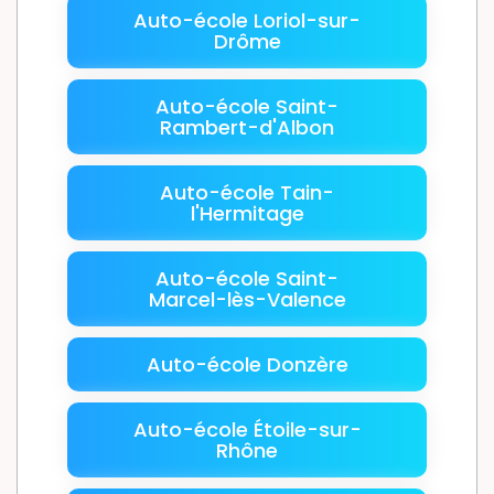
Auto-école Loriol-sur-
Drôme
Auto-école Saint-
Rambert-d'Albon
Auto-école Tain-
l'Hermitage
Auto-école Saint-
Marcel-lès-Valence
Auto-école Donzère
Auto-école Étoile-sur-
Rhône