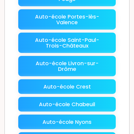
Auto-école Portes-lès-
Valence
Auto-école Saint-Paul-
Trois-Châteaux
Auto-école Livron-sur-
Drôme
Auto-école Crest
Auto-école Chabeuil
Auto-école Nyons