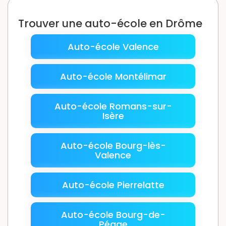
Trouver une auto-école en Drôme
Auto-école Valence
Auto-école Montélimar
Auto-école Romans-sur-
Isère
Auto-école Bourg-lès-
Valence
Auto-école Pierrelatte
Auto-école Bourg-de-
Péage