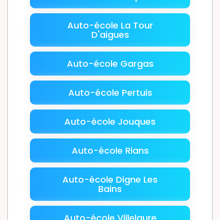
Auto-école La Tour
D'aigues
Auto-école Gargas
Auto-école Pertuis
Auto-école Jouques
Auto-école Rians
Auto-école Digne Les
Bains
Auto-école Villelaure