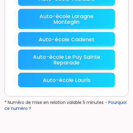
Auto-école Laragne
Monteglin
Auto-école Cadenet
Auto-école Le Puy Sainte
Reparade
Auto-école Lauris
* Numéro de mise en relation valable 5 minutes -
Pourquoi
ce numéro ?