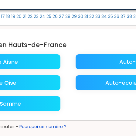
6
17
18
19
20
21
22
23
24
25
26
27
28
29
30
31
32
33
34
35
36
37
38
 en Hauts-de-France
 Aisne
Auto-
e Oise
Auto-écol
e Somme
minutes -
Pourquoi ce numéro ?