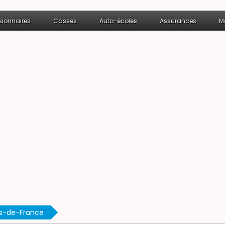
ionnaires
Casses
Auto-écoles
Assurances
M
s-de-France