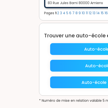
83 Rue Jules Barni 80000 Amiens
Pages
1
2
3
4
5
6
7
8
9
10
11
12
13
14
15
1
Trouver une auto-école
Auto-école
Auto-écol
Auto-écol
* Numéro de mise en relation valable 5 