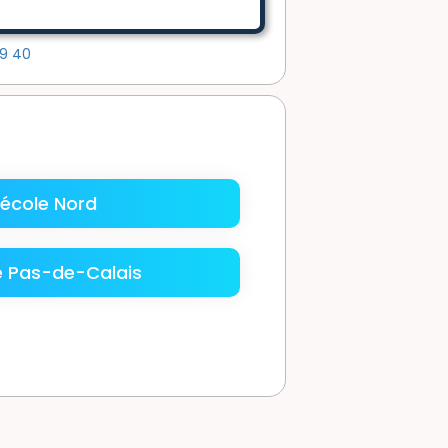
39
40
école Nord
e Pas-de-Calais