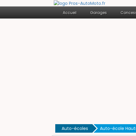
Accueil
Garages
Concess
Auto-écoles
Auto-école Haut