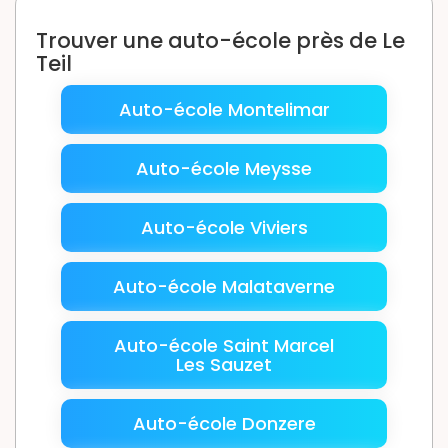
Trouver une auto-école près de Le
Teil
Auto-école Montelimar
Auto-école Meysse
Auto-école Viviers
Auto-école Malataverne
Auto-école Saint Marcel
Les Sauzet
Auto-école Donzere