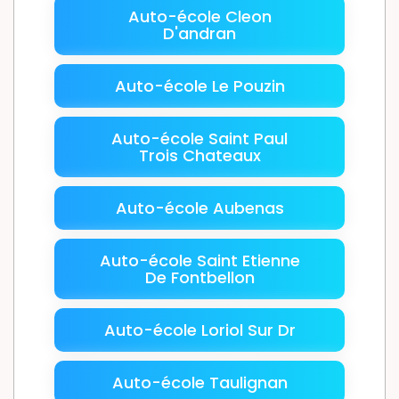
Auto-école Cleon
D'andran
Auto-école Le Pouzin
Auto-école Saint Paul
Trois Chateaux
Auto-école Aubenas
Auto-école Saint Etienne
De Fontbellon
Auto-école Loriol Sur Dr
Auto-école Taulignan