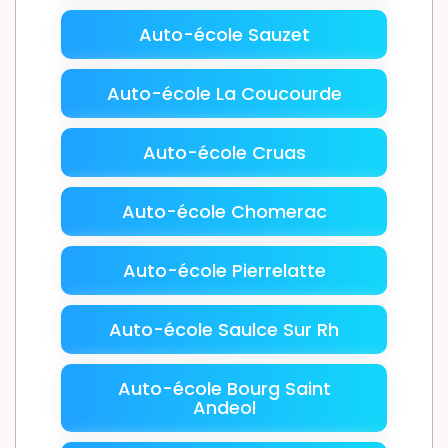
Auto-école Sauzet
Auto-école La Coucourde
Auto-école Cruas
Auto-école Chomerac
Auto-école Pierrelatte
Auto-école Saulce Sur Rh
Auto-école Bourg Saint
Andeol