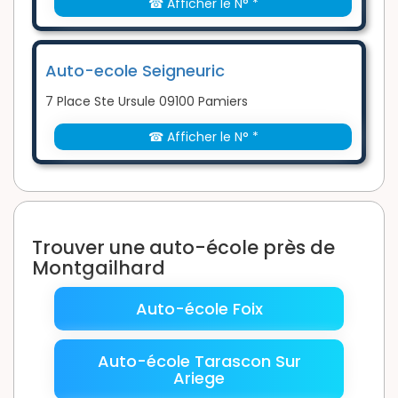
☎ Afficher le N° *
Auto-ecole Seigneuric
7 Place Ste Ursule 09100 Pamiers
☎ Afficher le N° *
Trouver une auto-école près de
Montgailhard
Auto-école Foix
Auto-école Tarascon Sur
Ariege