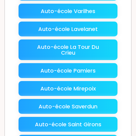
Auto-école Varilhes
Auto-école Lavelanet
Auto-école La Tour Du
Crieu
Auto-école Pamiers
Auto-école Mirepoix
Auto-école Saverdun
Auto-école Saint Girons