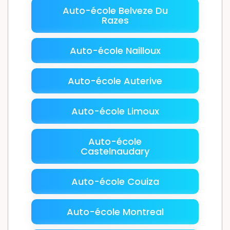
Auto-école Belveze Du
Razes
Auto-école Nailloux
Auto-école Auterive
Auto-école Limoux
Auto-école
Castelnaudary
Auto-école Couiza
Auto-école Montreal