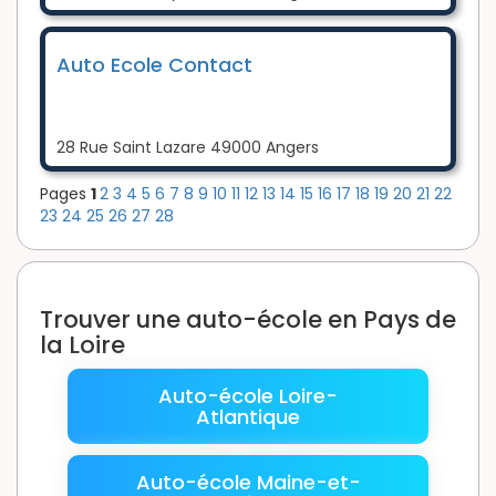
Auto Ecole Contact
28 Rue Saint Lazare 49000 Angers
Pages
1
2
3
4
5
6
7
8
9
10
11
12
13
14
15
16
17
18
19
20
21
22
23
24
25
26
27
28
Trouver une auto-école en Pays de
la Loire
Auto-école Loire-
Atlantique
Auto-école Maine-et-