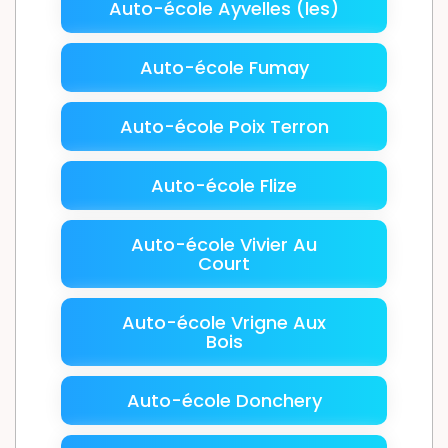
Auto-école Ayvelles (les)
Auto-école Fumay
Auto-école Poix Terron
Auto-école Flize
Auto-école Vivier Au
Court
Auto-école Vrigne Aux
Bois
Auto-école Donchery