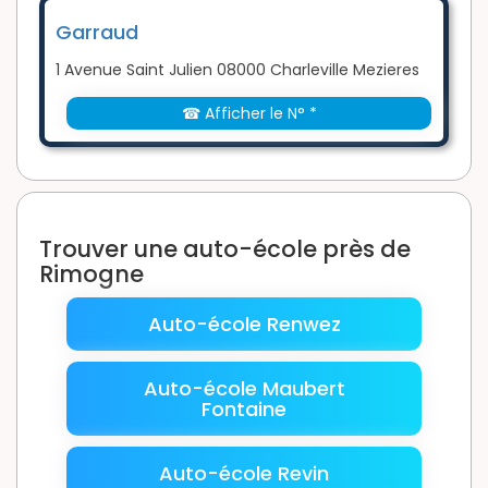
Garraud
1 Avenue Saint Julien 08000 Charleville Mezieres
☎ Afficher le N° *
Trouver une auto-école près de
Rimogne
Auto-école Renwez
Auto-école Maubert
Fontaine
Auto-école Revin