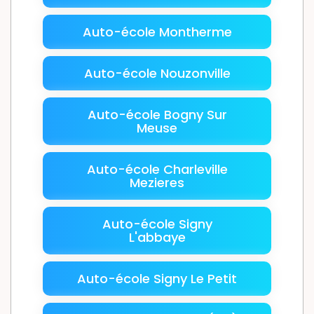
Auto-école Montherme
Auto-école Nouzonville
Auto-école Bogny Sur
Meuse
Auto-école Charleville
Mezieres
Auto-école Signy
L'abbaye
Auto-école Signy Le Petit