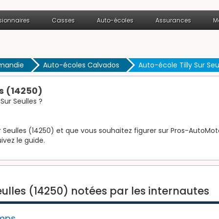
ionnaires
Casses
Auto-écoles
Assurances
M
rmandie
Auto-écoles Calvados
Auto-école Tilly Sur Seu
es (14250)
Sur Seulles ?
r Seulles (14250) et que vous souhaitez figurer sur Pros-AutoMoto.
ivez le guide.
eulles (14250) notées par les internautes
amps