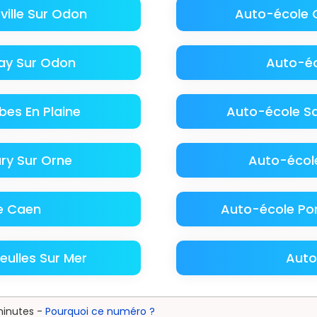
ville Sur Odon
Auto-école 
ay Sur Odon
Auto-éc
es En Plaine
Auto-école Sa
ry Sur Orne
Auto-école
e Caen
Auto-école Por
ulles Sur Mer
Auto
minutes -
Pourquoi ce numéro ?