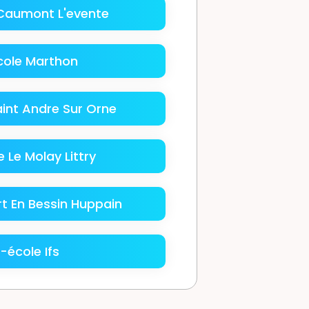
Caumont L'evente
ole Marthon
int Andre Sur Orne
 Le Molay Littry
t En Bessin Huppain
-école Ifs