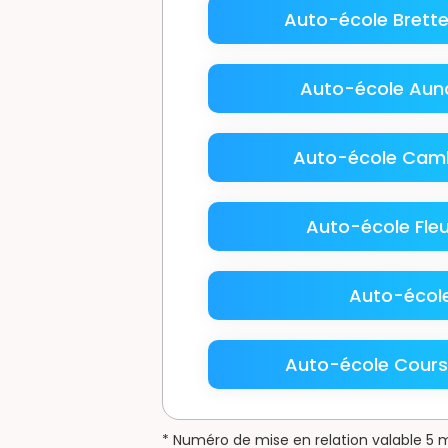
Auto-école Brette
Auto-école Aun
Auto-école Camb
Auto-école Fleu
Auto-écol
Auto-école Course
* Numéro de mise en relation valable 5 