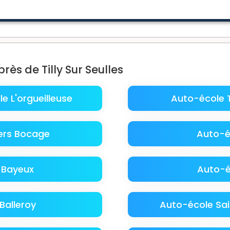
ès de Tilly Sur Seulles
le L'orgueilleuse
Auto-école T
lers Bocage
Auto-é
 Bayeux
Auto-é
Balleroy
Auto-école Sai