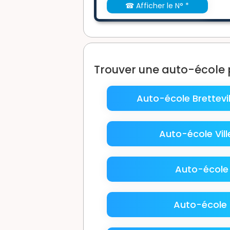
☎ Afficher le N° *
Trouver une auto-école pr
Auto-école Brettevil
Auto-école Vil
Auto-école
Auto-école 