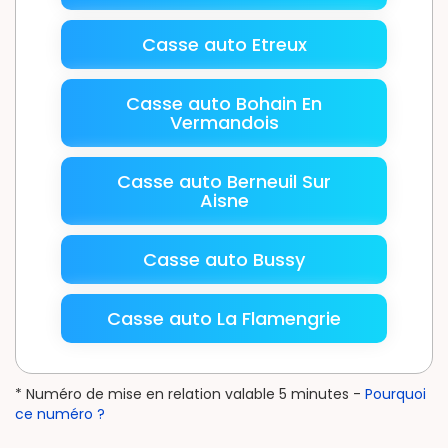
Casse auto Etreux
Casse auto Bohain En
Vermandois
Casse auto Berneuil Sur
Aisne
Casse auto Bussy
Casse auto La Flamengrie
* Numéro de mise en relation valable 5 minutes -
Pourquoi
ce numéro ?