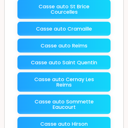
Casse auto St Brice
Courcelles
Casse auto Cramaille
Casse auto Reims
Casse auto Saint Quentin
Casse auto Cernay Les
Reims
Casse auto Sommette
Eaucourt
Casse auto Hirson