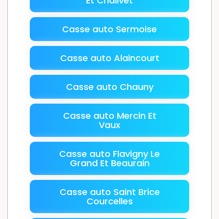
Et Chailvet
Casse auto Sermoise
Casse auto Alaincourt
Casse auto Chauny
Casse auto Mercin Et
Vaux
Casse auto Flavigny Le
Grand Et Beaurain
Casse auto Saint Brice
Courcelles