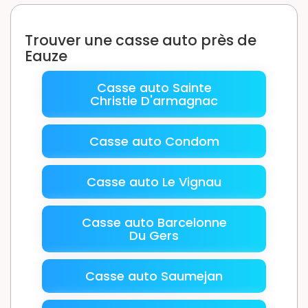
Trouver une casse auto près de
Eauze
Casse auto Sainte
Christie D'armagnac
Casse auto Condom
Casse auto Le Vignau
Casse auto Barcelonne
Du Gers
Casse auto Saumejan