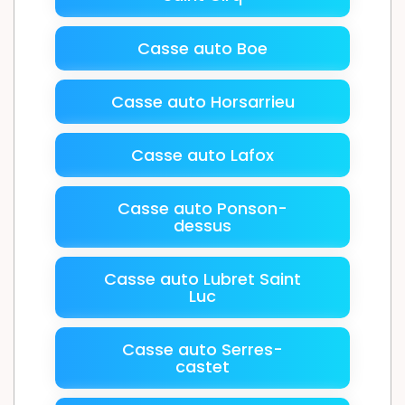
Casse auto Boe
Casse auto Horsarrieu
Casse auto Lafox
Casse auto Ponson-
dessus
Casse auto Lubret Saint
Luc
Casse auto Serres-
castet