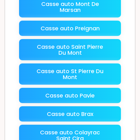
Casse auto Mont De
Marsan
Casse auto Preignan
Casse auto Saint Pierre
Du Mont
Casse auto St Pierre Du
Mont
Casse auto Pavie
Casse auto Brax
Casse auto Colayrac
Saint Cirq