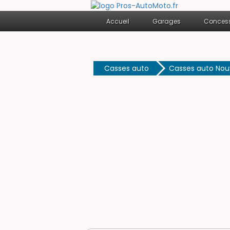
Accueil
Garages
Concess
Casses auto
Casses auto Nou