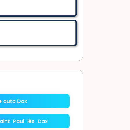
 auto Dax
aint-Paul-lès-Dax