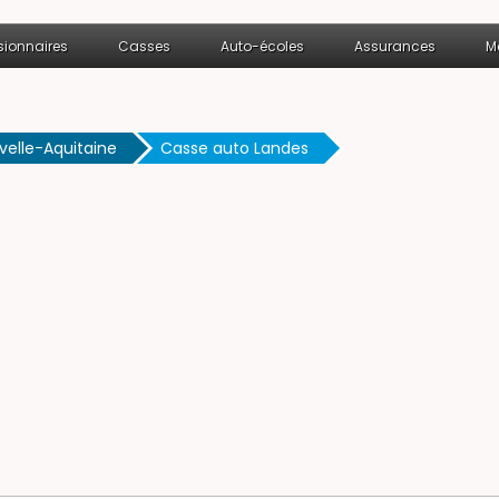
ionnaires
Casses
Auto-écoles
Assurances
M
velle-Aquitaine
Casse auto Landes