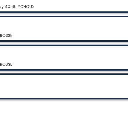
they 40160 YCHOUX
RROSSE
RROSSE