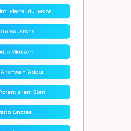
int-Pierre-du-Mont
uto Soustons
auto Mimizan
Aire-sur-l'Adour
Parentis-en-Born
auto Ondres