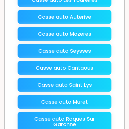
Casse auto Auterive
Casse auto Mazeres
Casse auto Seysses
Casse auto Cantaous
Casse auto Saint Lys
Casse auto Muret
Casse auto Roques Sur
Garonne