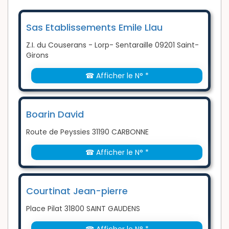
Sas Etablissements Emile Llau
Z.I. du Couserans - Lorp- Sentaraille 09201 Saint-
Girons
☎ Afficher le N° *
Boarin David
Route de Peyssies 31190 CARBONNE
☎ Afficher le N° *
Courtinat Jean-pierre
Place Pilat 31800 SAINT GAUDENS