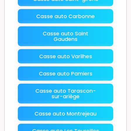
Casse auto Carbonne
Casse auto Saint
Gaudens
Casse auto Varilhes
Casse auto Pamiers
Casse auto Tarascon-
sur-ariège
Casse auto Montrejeau
Casse auto Les Toureilles