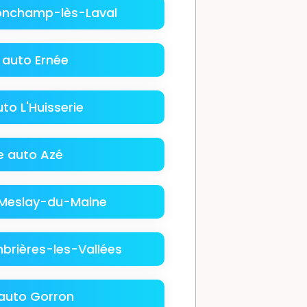
onchamp-lès-Laval
 auto Ernée
to L'Huisserie
e auto Azé
Meslay-du-Maine
brières-les-Vallées
auto Gorron