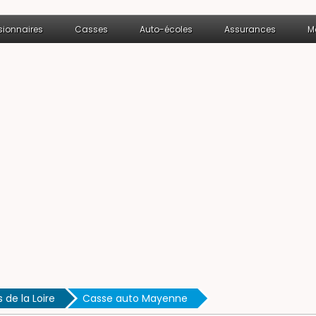
ionnaires
Casses
Auto-écoles
Assurances
M
 de la Loire
Casse auto Mayenne