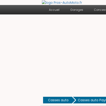
Accueil
Garages
Concess
Casses auto
Casses auto Pays