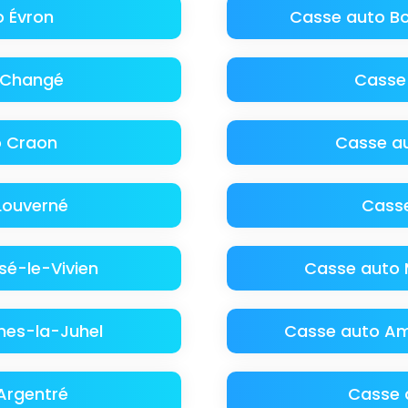
 Évron
Casse auto B
 Changé
Casse
o Craon
Casse au
Louverné
Cass
é-le-Vivien
Casse auto 
ines-la-Juhel
Casse auto Am
Argentré
Casse 