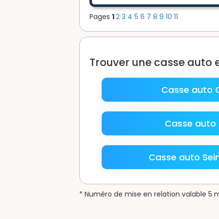
Pages
1
2
3
4
5
6
7
8
9
10
11
Trouver une casse auto
Casse auto 
Casse auto
Casse auto Sei
* Numéro de mise en relation valable 5 