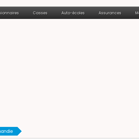
ionnaires
Casses
Auto-écoles
Assurances
M
mandie