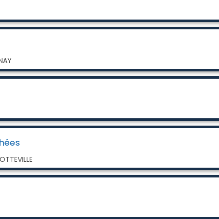
UNAY
chées
OTTEVILLE