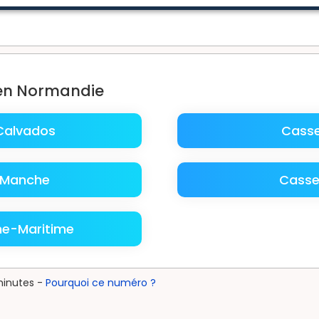
 en Normandie
Calvados
Casse
 Manche
Casse
ne-Maritime
minutes -
Pourquoi ce numéro ?