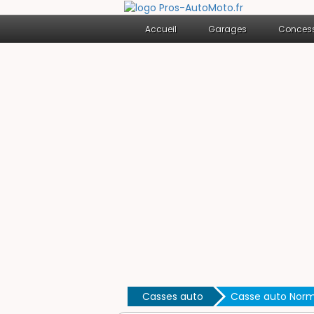
Accueil
Garages
Concess
Casses auto
Casse auto Nor