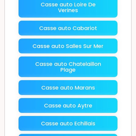
Casse auto Loire De
Verines
Casse auto Cabariot
Casse auto Salles Sur Mer
Casse auto Chatelaillon
Plage
Casse auto Marans
Casse auto Aytre
Casse auto Echillais