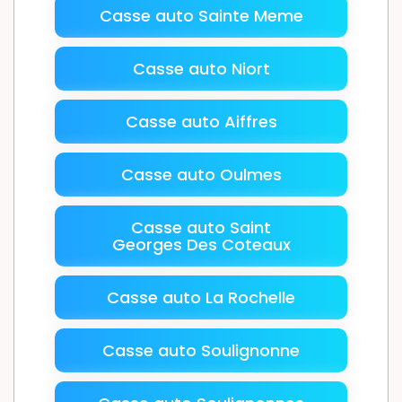
Casse auto Sainte Meme
Casse auto Niort
Casse auto Aiffres
Casse auto Oulmes
Casse auto Saint
Georges Des Coteaux
Casse auto La Rochelle
Casse auto Soulignonne