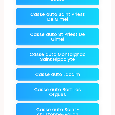
Casse auto Saint Priest
De Gimel
Casse auto St Priest De
Gimel
Casse auto Montaignac
Saint Hippolyte
Casse auto Lacalm
Casse auto Bort Les
Orgues
Casse auto Saint-
christophe-vallon