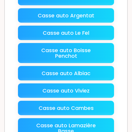
Casse auto Argentat
Casse auto Le Fel
Casse auto Boisse
Penchot
Casse auto Albiac
Casse auto Viviez
Casse auto Cambes
Casse auto Lamazière
Basse