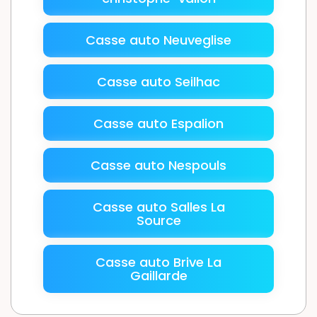
Casse auto Neuveglise
Casse auto Seilhac
Casse auto Espalion
Casse auto Nespouls
Casse auto Salles La
Source
Casse auto Brive La
Gaillarde