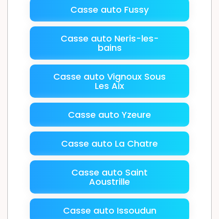
Casse auto Fussy
Casse auto Neris-les-
bains
Casse auto Vignoux Sous
Les Aix
Casse auto Yzeure
Casse auto La Chatre
Casse auto Saint
Aoustrille
Casse auto Issoudun