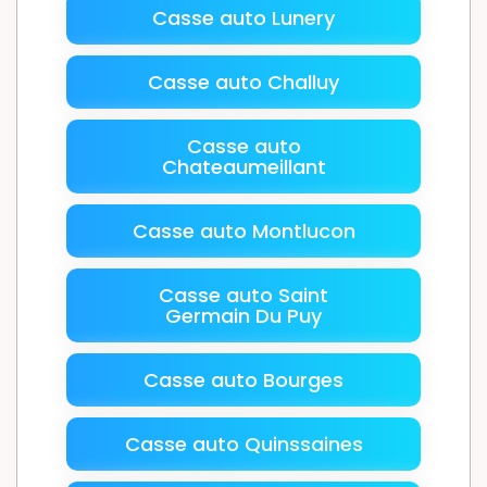
Casse auto Lunery
Casse auto Challuy
Casse auto
Chateaumeillant
Casse auto Montlucon
Casse auto Saint
Germain Du Puy
Casse auto Bourges
Casse auto Quinssaines