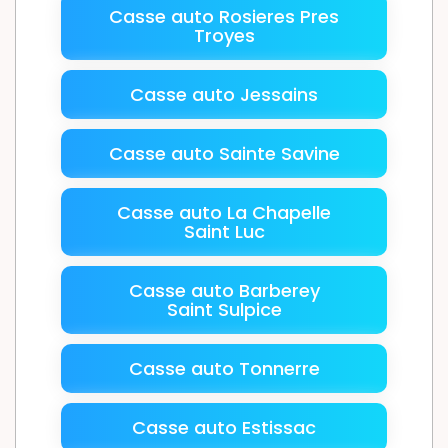
Casse auto Rosieres Pres
Troyes
Casse auto Jessains
Casse auto Sainte Savine
Casse auto La Chapelle
Saint Luc
Casse auto Barberey
Saint Sulpice
Casse auto Tonnerre
Casse auto Estissac