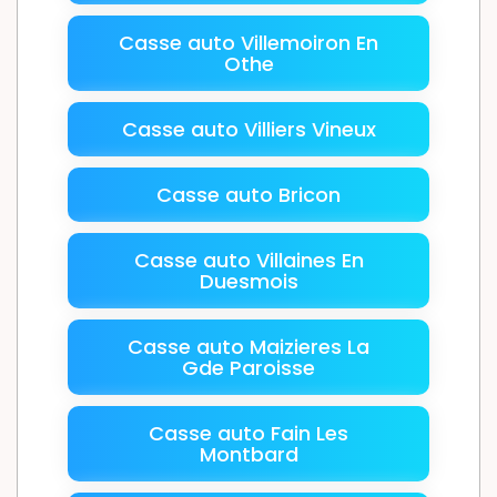
Casse auto Villemoiron En
Othe
Casse auto Villiers Vineux
Casse auto Bricon
Casse auto Villaines En
Duesmois
Casse auto Maizieres La
Gde Paroisse
Casse auto Fain Les
Montbard