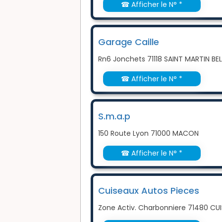
☎ Afficher le N° *
Garage Caille
Rn6 Jonchets 71118 SAINT MARTIN BE
☎ Afficher le N° *
S.m.a.p
150 Route Lyon 71000 MACON
☎ Afficher le N° *
Cuiseaux Autos Pieces
Zone Activ. Charbonniere 71480 CU