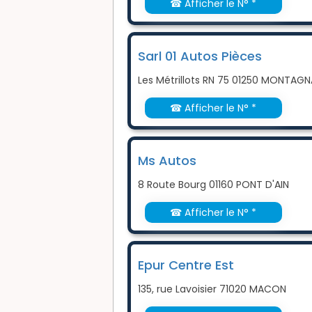
☎ Afficher le N° *
Sarl 01 Autos Pièces
Les Métrillots RN 75 01250 MONTAG
☎ Afficher le N° *
Ms Autos
8 Route Bourg 01160 PONT D'AIN
☎ Afficher le N° *
Epur Centre Est
135, rue Lavoisier 71020 MACON