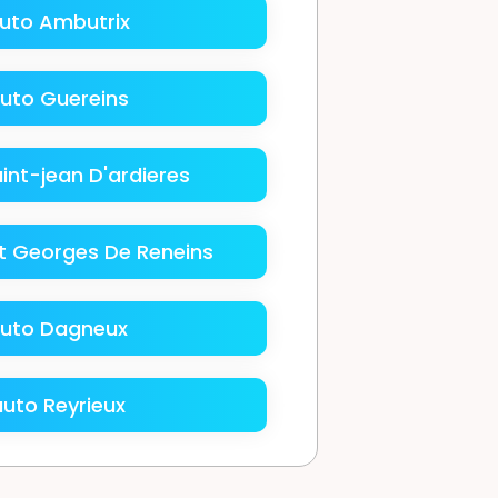
uto Ambutrix
uto Guereins
int-jean D'ardieres
t Georges De Reneins
uto Dagneux
uto Reyrieux