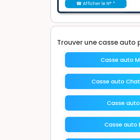
☎ Afficher le N° *
Trouver une casse auto p
Casse auto 
Casse auto Chati
Casse aut
Casse auto B