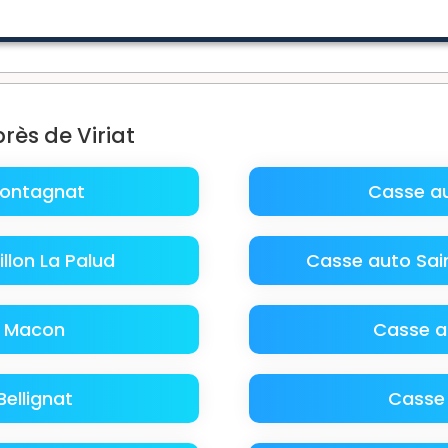
rès de Viriat
Montagnat
Casse au
llon La Palud
Casse auto Sain
o Macon
Casse a
ellignat
Casse