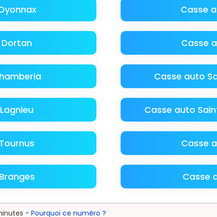
 Oyonnax
Casse a
 Dortan
Casse a
Chamberia
Casse auto Sa
Lagnieu
Casse auto Sain
Tournus
Casse a
Branges
Casse a
minutes -
Pourquoi ce numéro ?