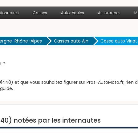
ionnaires
Casses
Auto-écoles
Assurances
M
vergne-Rhône-Alpes
Casses auto Ain
Casse auto Viriat
t ?
01440) et que vous souhaitez figurer sur Pros-AutoMoto.fr, rien d
 guide.
440) notées par les internautes