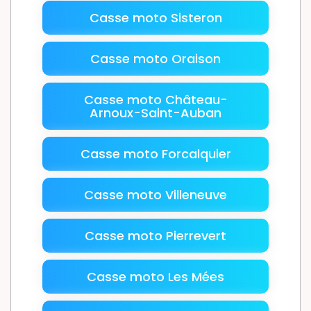
Casse moto Sisteron
Casse moto Oraison
Casse moto Château-
Arnoux-Saint-Auban
Casse moto Forcalquier
Casse moto Villeneuve
Casse moto Pierrevert
Casse moto Les Mées