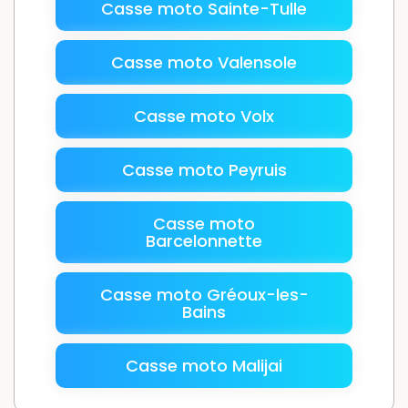
Casse moto Sainte-Tulle
Casse moto Valensole
Casse moto Volx
Casse moto Peyruis
Casse moto
Barcelonnette
Casse moto Gréoux-les-
Bains
Casse moto Malijai