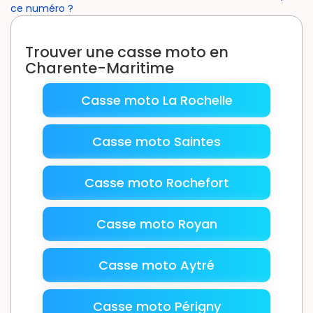
ce numéro ?
Trouver une casse moto en
Charente-Maritime
Casse moto La Rochelle
Casse moto Saintes
Casse moto Rochefort
Casse moto Royan
Casse moto Aytré
Casse moto Périgny