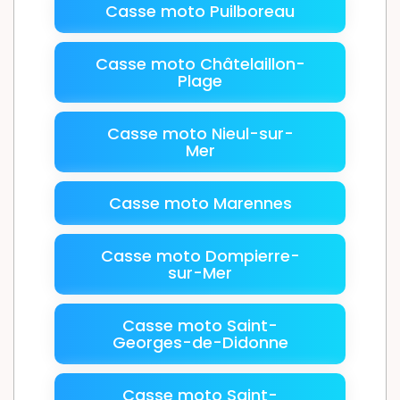
Casse moto Puilboreau
Casse moto Châtelaillon-
Plage
Casse moto Nieul-sur-
Mer
Casse moto Marennes
Casse moto Dompierre-
sur-Mer
Casse moto Saint-
Georges-de-Didonne
Casse moto Saint-