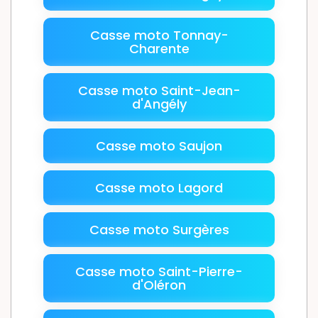
Casse moto Tonnay-
Charente
Casse moto Saint-Jean-
d'Angély
Casse moto Saujon
Casse moto Lagord
Casse moto Surgères
Casse moto Saint-Pierre-
d'Oléron