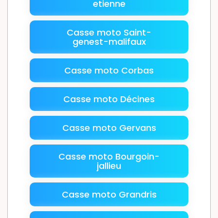
etienne
Casse moto Saint-
genest-malifaux
Casse moto Corbas
Casse moto Décines
Casse moto Gervans
Casse moto Bourgoin-
jallieu
Casse moto Grandris