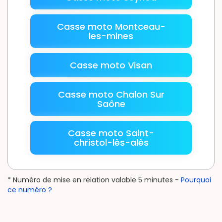
Casse moto Montceau-
les-mines
Casse moto Visan
Casse moto Chalon Sur
Saône
Casse moto Saint-
christol-lès-alès
* Numéro de mise en relation valable 5 minutes -
Pourquoi
ce numéro ?