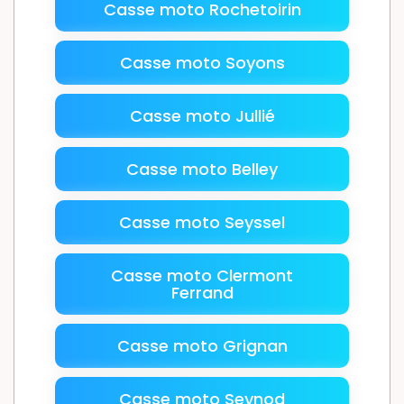
Casse moto Rochetoirin
Casse moto Soyons
Casse moto Jullié
Casse moto Belley
Casse moto Seyssel
Casse moto Clermont
Ferrand
Casse moto Grignan
Casse moto Seynod