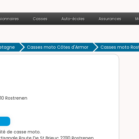
ionnaires
Casses
Auto-écoles
Assurances
M
etagne
Casses moto Côtes d'Armor
Casses moto Ros
110 Rostrenen
ité de casse moto.
isanale Route De St Brieuc 22110 Rostrenen.