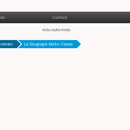
oto
Contact
Actu auto moto
trenen
La Soupape Moto Casse