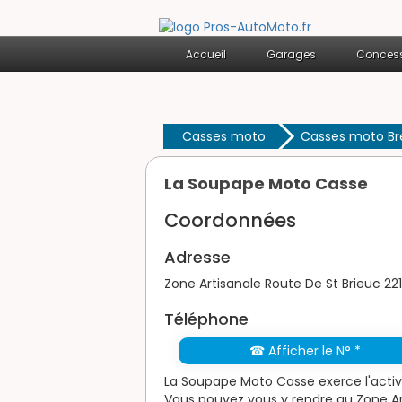
Accueil
Garages
Concess
Casses moto
Casses moto Br
La Soupape Moto Casse
Coordonnées
Adresse
Zone Artisanale Route De St Brieuc 22
Téléphone
☎ Afficher le N° *
La Soupape Moto Casse exerce l'activ
Vous pouvez vous y rendre au Zone Art