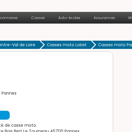
ionnaires
Casses
Auto-écoles
Assurances
M
tre-Val de Loire
Casses moto Loiret
Casses moto P
0 Pannes
ité de casse moto.
te Bois Bert Le Tourneau 45700 Pannes.