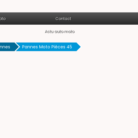
oto
Contact
Actu auto moto
annes
Pannes Moto Pièces 45