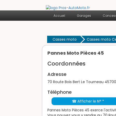
Accueil
Garages
Concess
Casses moto
Casses moto Cen
Pannes Moto Pièces 45
Coordonnées
Adresse
70 Route Bois Bert Le Tourneau 4570
Téléphone
☎ Afficher le N° *
Pannes Moto Pièces 45 exerce l'activ
Vous pouvez vous y rendre au 70 Rou