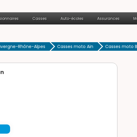
ionnaires
Casses
Auto-écoles
Assurances
M
uvergne-Rhône-Alpes
Casses moto Ain
Casses moto B
on