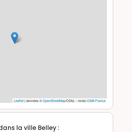
Leaflet
| données ©
OpenStreetMap
/ODbL - rendu
OSM France
ns la ville Belley :