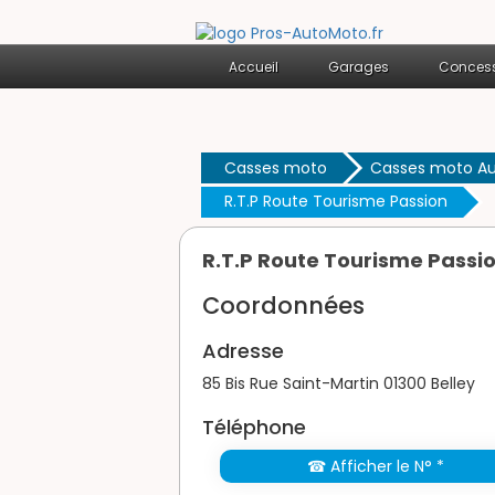
Accueil
Garages
Concess
Casses moto
Casses moto A
R.T.P Route Tourisme Passion
R.T.P Route Tourisme Passi
Coordonnées
Adresse
85 Bis Rue Saint-Martin 01300 Belley
Téléphone
☎ Afficher le N° *