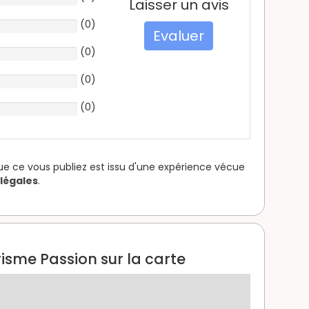
Laisser un avis
(
0
)
Evaluer
(
0
)
(
0
)
(
0
)
que ce vous publiez est issu d'une expérience vécue
légales
.
risme Passion sur la carte