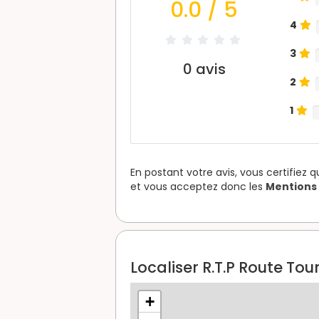
0.0
/ 5
4
3
0
avis
2
1
En postant votre avis, vous certifiez 
et vous acceptez donc les
Mentions 
Localiser R.T.P Route Tou
+