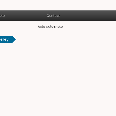
oto
Contact
Actu auto moto
elley