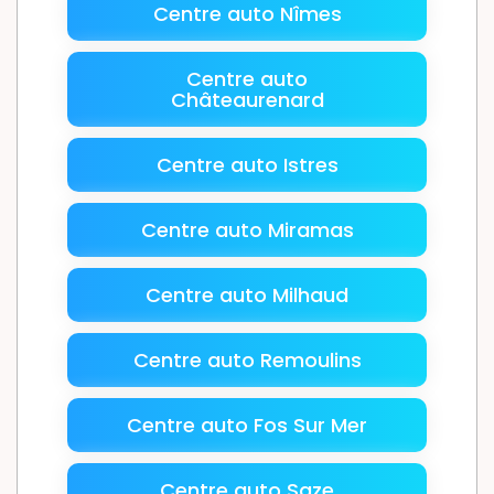
Centre auto Nîmes
Centre auto
Châteaurenard
Centre auto Istres
Centre auto Miramas
Centre auto Milhaud
Centre auto Remoulins
Centre auto Fos Sur Mer
Centre auto Saze