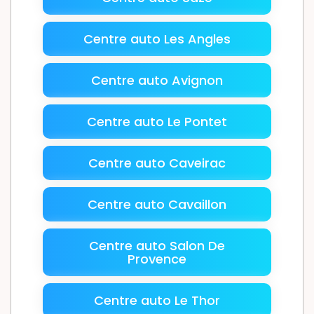
Centre auto Les Angles
Centre auto Avignon
Centre auto Le Pontet
Centre auto Caveirac
Centre auto Cavaillon
Centre auto Salon De
Provence
Centre auto Le Thor