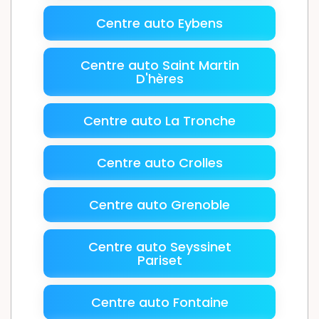
Centre auto Eybens
Centre auto Saint Martin
D'hères
Centre auto La Tronche
Centre auto Crolles
Centre auto Grenoble
Centre auto Seyssinet
Pariset
Centre auto Fontaine