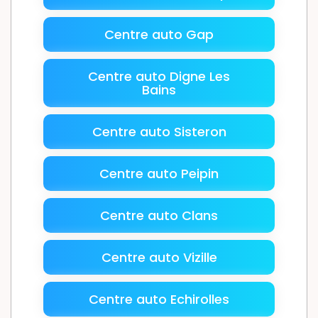
Centre auto Gap
Centre auto Digne Les
Bains
Centre auto Sisteron
Centre auto Peipin
Centre auto Clans
Centre auto Vizille
Centre auto Echirolles