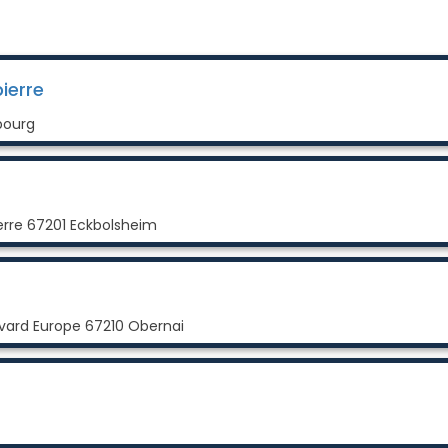
ierre
bourg
erre 67201 Eckbolsheim
vard Europe 67210 Obernai