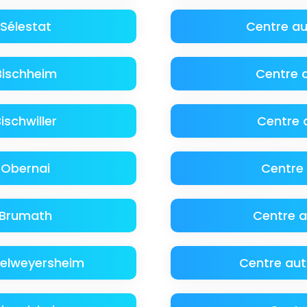
Sélestat
Centre au
Bischheim
Centre 
ischwiller
Centre 
 Obernai
Centre 
 Brumath
Centre 
felweyersheim
Centre au