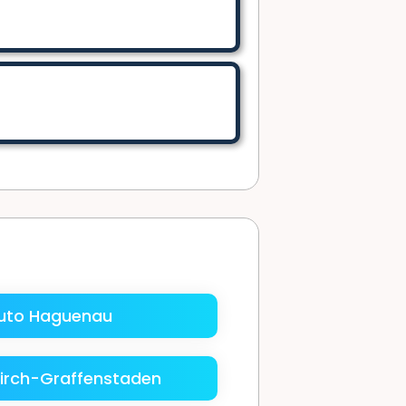
uto Haguenau
lkirch-Graffenstaden