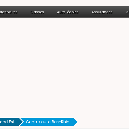
ionnaires
Casses
Auto-écoles
Assurances
M
and Est
Centre auto Bas-Rhin