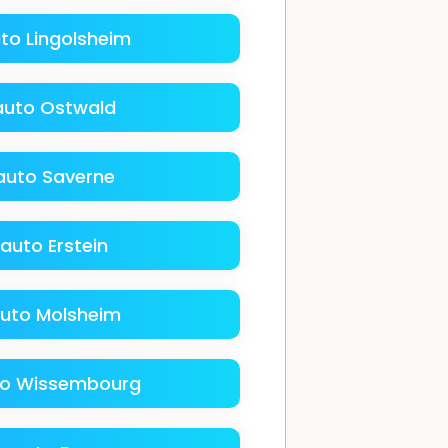
to Lingolsheim
auto Ostwald
auto Saverne
auto Erstein
auto Molsheim
to Wissembourg