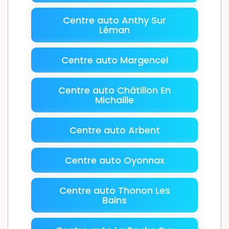
Centre auto Anthy Sur
Léman
Centre auto Margencel
Centre auto Châtillon En
Michaille
Centre auto Arbent
Centre auto Oyonnax
Centre auto Thonon Les
Bains