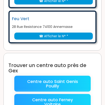
☎ Afficher le N° *
Feu Vert
28 Rue Resistance 74100 Annemasse
☎ Afficher le N° *
Trouver un centre auto près de
Gex
Centre auto Saint Genis
Pouilly
Centre auto Ferney
Voltaire