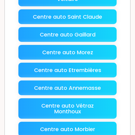
Centre auto Saint Claude
Centre auto Gaillard
Centre auto Morez
Centre auto Etrembières
Centre auto Annemasse
Centre auto Vétraz
Monthoux
Centre auto Morbier