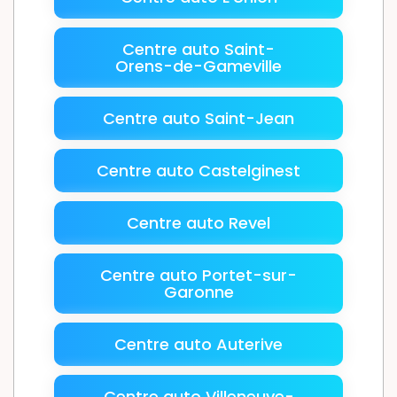
Centre auto Saint-
Orens-de-Gameville
Centre auto Saint-Jean
Centre auto Castelginest
Centre auto Revel
Centre auto Portet-sur-
Garonne
Centre auto Auterive
Centre auto Villeneuve-