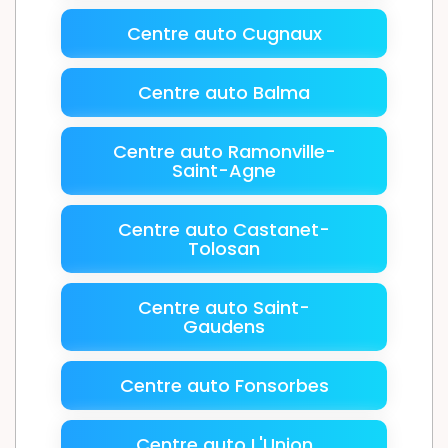
Centre auto Cugnaux
Centre auto Balma
Centre auto Ramonville-
Saint-Agne
Centre auto Castanet-
Tolosan
Centre auto Saint-
Gaudens
Centre auto Fonsorbes
Centre auto L'Union