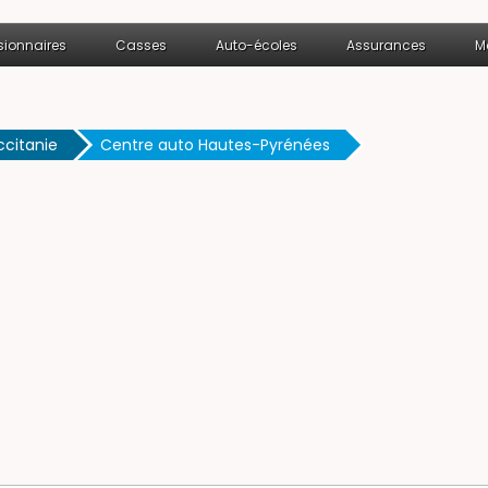
ionnaires
Casses
Auto-écoles
Assurances
M
ccitanie
Centre auto Hautes-Pyrénées