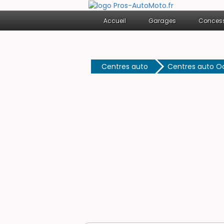
Accueil
Garages
Concess
Centres auto
Centres auto O