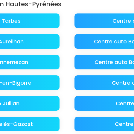
en Hautes-Pyrénées
 Tarbes
Centre 
Aureilhan
Centre auto B
Lannemezan
Centre auto B
-en-Bigorre
Centre 
 Juillan
Centre
elès-Gazost
Centre