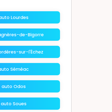
auto Lourdes
agnères-de-Bigorre
ordères-sur-l'Échez
auto Séméac
 auto Odos
 auto Soues