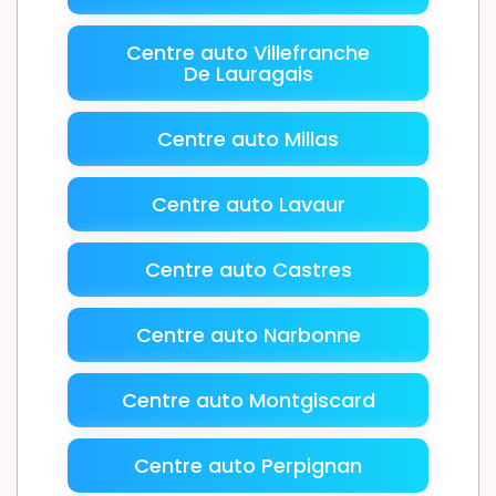
Centre auto Villefranche
De Lauragais
Centre auto Millas
Centre auto Lavaur
Centre auto Castres
Centre auto Narbonne
Centre auto Montgiscard
Centre auto Perpignan