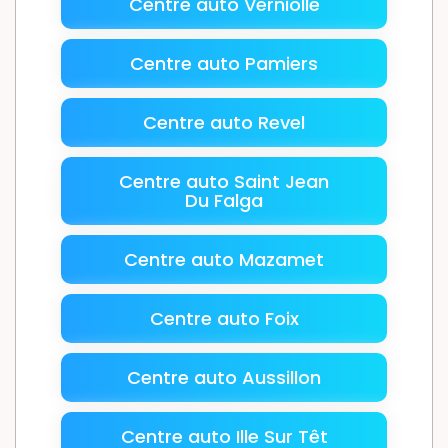
Centre auto Verniolle
Centre auto Pamiers
Centre auto Revel
Centre auto Saint Jean
Du Falga
Centre auto Mazamet
Centre auto Foix
Centre auto Aussillon
Centre auto Ille Sur Têt