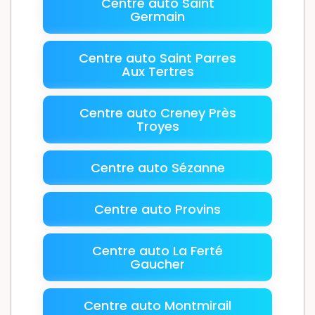
Centre auto Saint
Germain
Centre auto Saint Parres
Aux Tertres
Centre auto Creney Près
Troyes
Centre auto Sézanne
Centre auto Provins
Centre auto La Ferté
Gaucher
Centre auto Montmirail