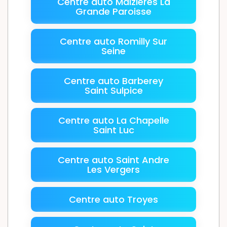
Centre auto Maizières La
Grande Paroisse
Centre auto Romilly Sur
Seine
Centre auto Barberey
Saint Sulpice
Centre auto La Chapelle
Saint Luc
Centre auto Saint Andre
Les Vergers
Centre auto Troyes