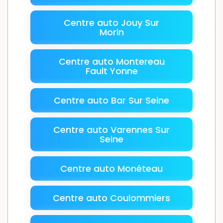
Centre auto Jouy Sur
Morin
Centre auto Montereau
Fault Yonne
Centre auto Bar Sur Seine
Centre auto Varennes Sur
Seine
Centre auto Monéteau
Centre auto Coulommiers