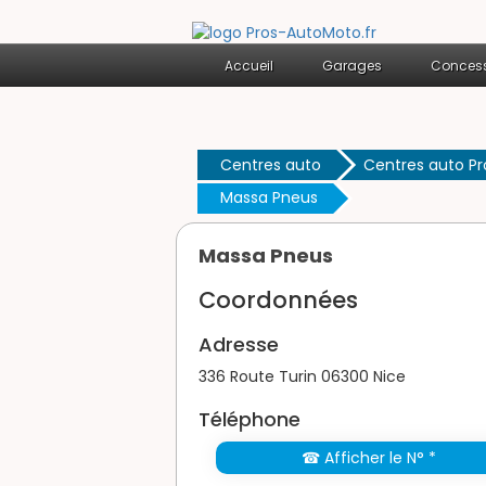
Accueil
Garages
Concess
Centres auto
Centres auto P
Massa Pneus
Massa Pneus
Coordonnées
Adresse
336 Route Turin 06300 Nice
Téléphone
☎ Afficher le N° *