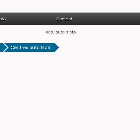
oto
Contact
Actu auto moto
Centres auto Nice