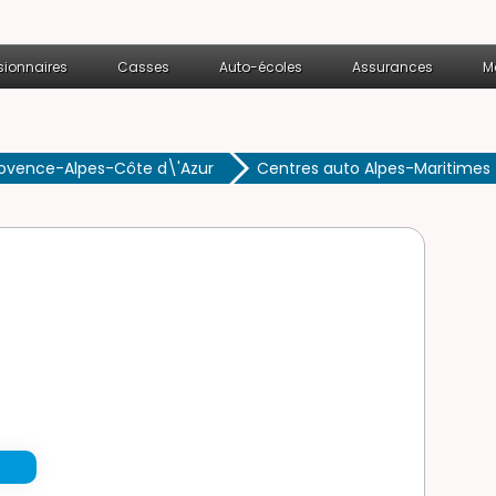
ionnaires
Casses
Auto-écoles
Assurances
M
rovence-Alpes-Côte d\'Azur
Centres auto Alpes-Maritimes