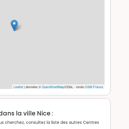
Leaflet
| données ©
OpenStreetMap
/ODbL - rendu
OSM France
ans la ville Nice :
us cherchez, consultez la liste des autres Centres