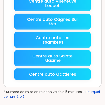
Centre auto Villeneuve
Loubet
Centre auto Cagnes Sur
Mer
Centre auto Les
Issambres
Centre auto Sainte
Maxime
Centre auto Gattières
* Numéro de mise en relation valable 5 minutes -
Pourquoi
ce numéro ?