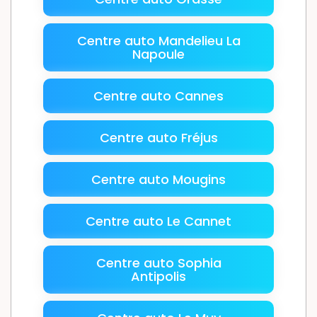
Centre auto Mandelieu La
Napoule
Centre auto Cannes
Centre auto Fréjus
Centre auto Mougins
Centre auto Le Cannet
Centre auto Sophia
Antipolis