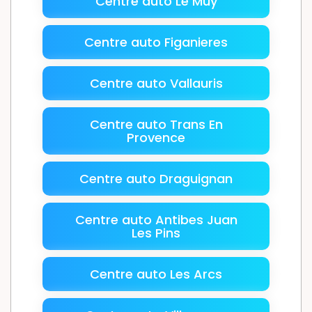
Centre auto Le Muy
Centre auto Figanieres
Centre auto Vallauris
Centre auto Trans En
Provence
Centre auto Draguignan
Centre auto Antibes Juan
Les Pins
Centre auto Les Arcs