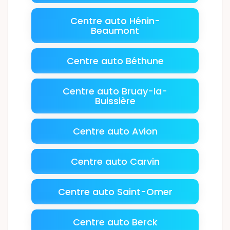
Centre auto Hénin-
Beaumont
Centre auto Béthune
Centre auto Bruay-la-
Buissière
Centre auto Avion
Centre auto Carvin
Centre auto Saint-Omer
Centre auto Berck