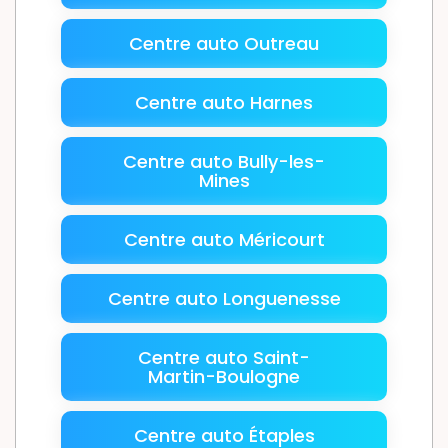
Centre auto Outreau
Centre auto Harnes
Centre auto Bully-les-
Mines
Centre auto Méricourt
Centre auto Longuenesse
Centre auto Saint-
Martin-Boulogne
Centre auto Étaples