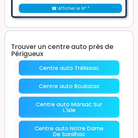
☎ Afficher le N° *
Trouver un centre auto près de
Périgueux
Centre auto Trélissac
Centre auto Boulazac
Centre auto Marsac Sur
L'isle
Centre auto Notre Dame
De Sanilhac