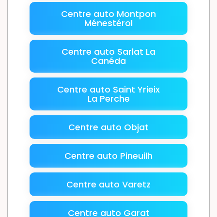
Centre auto Montpon
Ménestérol
Centre auto Sarlat La
Canéda
Centre auto Saint Yrieix
La Perche
Centre auto Objat
Centre auto Pineuilh
Centre auto Varetz
Centre auto Garat