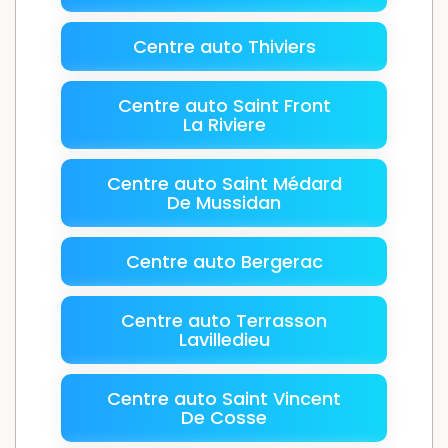
Centre auto Thiviers
Centre auto Saint Front
La Riviere
Centre auto Saint Médard
De Mussidan
Centre auto Bergerac
Centre auto Terrasson
Lavilledieu
Centre auto Saint Vincent
De Cosse