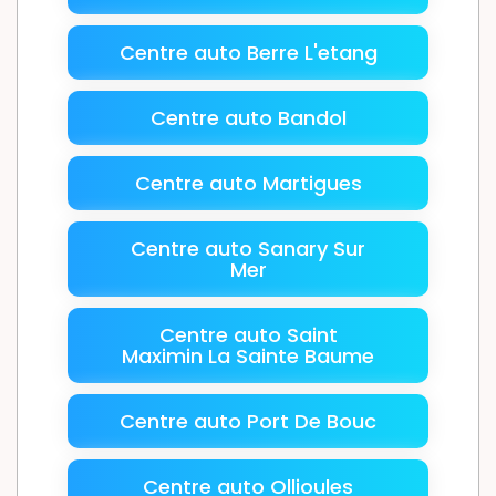
Centre auto Berre L'etang
Centre auto Bandol
Centre auto Martigues
Centre auto Sanary Sur
Mer
Centre auto Saint
Maximin La Sainte Baume
Centre auto Port De Bouc
Centre auto Ollioules