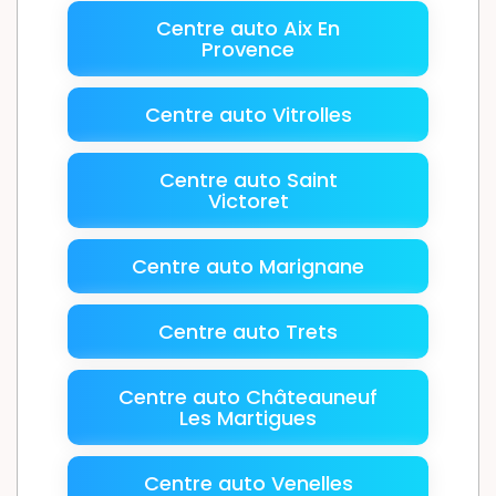
Centre auto Aix En
Provence
Centre auto Vitrolles
Centre auto Saint
Victoret
Centre auto Marignane
Centre auto Trets
Centre auto Châteauneuf
Les Martigues
Centre auto Venelles