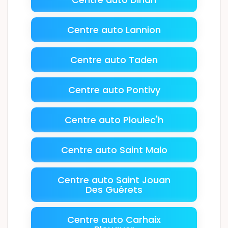
Centre auto Lannion
Centre auto Taden
Centre auto Pontivy
Centre auto Ploulec'h
Centre auto Saint Malo
Centre auto Saint Jouan
Des Guérets
Centre auto Carhaix