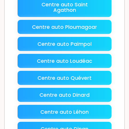
Centre auto Saint
Agathon
Centre auto Ploumagoar
Centre auto Paimpol
Centre auto Loudéac
Centre auto Quévert
Centre auto Dinard
Centre auto Léhon
Centre auto Dinan