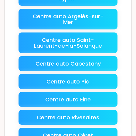
Centre auto Argelès-sur-
Mer
Centre auto Saint-
Laurent-de-la-Salanque
Centre auto Cabestany
Centre auto Pia
Centre auto Elne
Centre auto Rivesaltes
Centre auto Céret