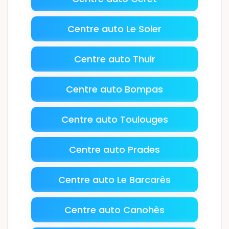
Centre auto Le Soler
Centre auto Thuir
Centre auto Bompas
Centre auto Toulouges
Centre auto Prades
Centre auto Le Barcarès
Centre auto Canohès