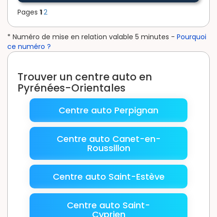
Pages
1
2
* Numéro de mise en relation valable 5 minutes -
Pourquoi
ce numéro ?
Trouver un centre auto en
Pyrénées-Orientales
Centre auto Perpignan
Centre auto Canet-en-
Roussillon
Centre auto Saint-Estève
Centre auto Saint-
Cyprien