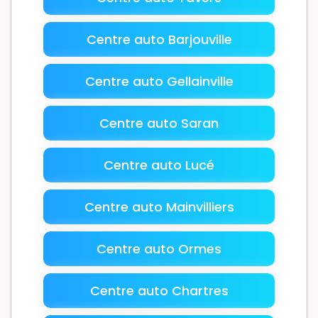
Centre auto Barjouville
Centre auto Gellainville
Centre auto Saran
Centre auto Lucé
Centre auto Mainvilliers
Centre auto Ormes
Centre auto Chartres