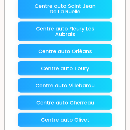
Centre auto Saint Jean
De La Ruelle
Centre auto Fleury Les
Aubrais
Centre auto Orléans
Centre auto Toury
Centre auto Villebarou
Centre auto Cherreau
Centre auto Olivet