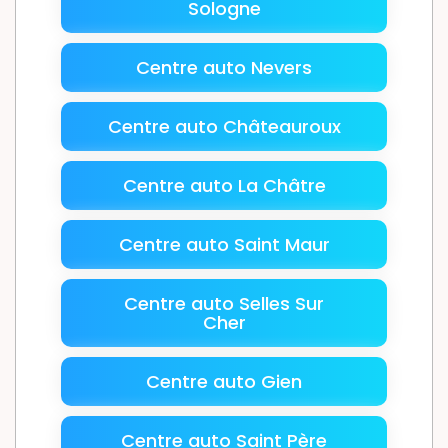
Sologne
Centre auto Nevers
Centre auto Châteauroux
Centre auto La Châtre
Centre auto Saint Maur
Centre auto Selles Sur
Cher
Centre auto Gien
Centre auto Saint Père