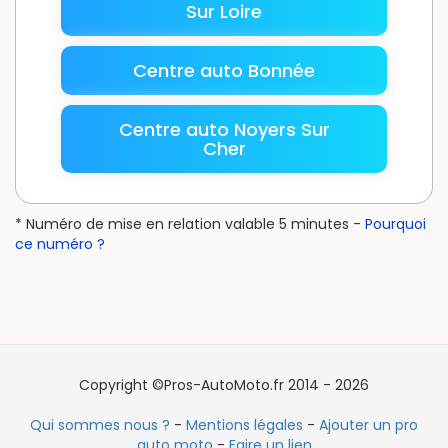
Sur Loire
Centre auto Bonnée
Centre auto Noyers Sur
Cher
* Numéro de mise en relation valable 5 minutes -
Pourquoi
ce numéro ?
Copyright ©Pros-AutoMoto.fr 2014 - 2026
Qui sommes nous ?
-
Mentions légales
-
Ajouter un pro
auto moto
-
Faire un lien