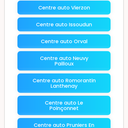
Centre auto Vierzon
Centre auto Issoudun
Centre auto Orval
Centre auto Neuvy
Pailloux
Centre auto Romorantin
Lanthenay
Centre auto Le
Poinçonnet
Centre auto Pruniers En