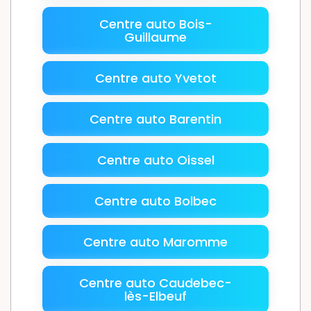
Centre auto Bois-
Guillaume
Centre auto Yvetot
Centre auto Barentin
Centre auto Oissel
Centre auto Bolbec
Centre auto Maromme
Centre auto Caudebec-
lès-Elbeuf