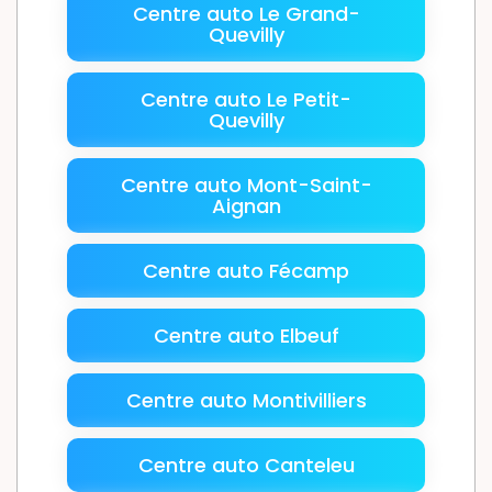
Centre auto Le Grand-
Quevilly
Centre auto Le Petit-
Quevilly
Centre auto Mont-Saint-
Aignan
Centre auto Fécamp
Centre auto Elbeuf
Centre auto Montivilliers
Centre auto Canteleu