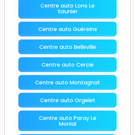
Centre auto Lons Le
Saunier
Centre auto Guéreins
Centre auto Belleville
Centre auto Cercie
Centre auto Montagnat
Centre auto Orgelet
Centre auto Paray Le
Monial