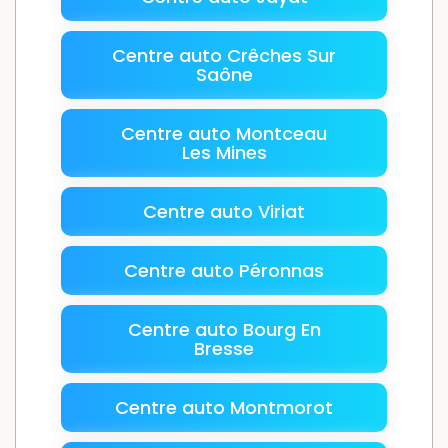
Centre auto Crêches Sur
Saône
Centre auto Montceau
Les Mines
Centre auto Viriat
Centre auto Péronnas
Centre auto Bourg En
Bresse
Centre auto Montmorot